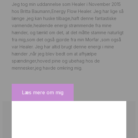
Jeg tog min uddannelse som Healer i November 2015
hos Britta Baumann,Energy Flow Healer. Jeg har lige så
længe ,jeg kan huske tilbage,haft denne fantastiske
varmende,healende energi strømmende fra mine
hænder, og tænkt om det, at det måtte stamme naturligt
fra mig,som det også gjorde fra min Morfar ,som også
var Healer. Jeg har altid brugt denne energi i mine
hænder ,når jeg blev bedt om at afhjælpe
spændinger,hoved pine og ubehag hos de
mennesker,jeg havde omkring mig.
Læs mere om mig