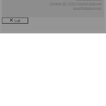
Toftevej 35, 7700 Thisted, Danmark
baun35@gmail.com
Luk